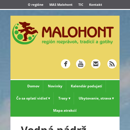
O regióne
MAS Malohont
TIC
Kontakt
Domov
Novinky
Kalendár podujatí
Čo sa oplatí vidieť
Trasy
Ubytovanie, strava
Mapa atrakcií