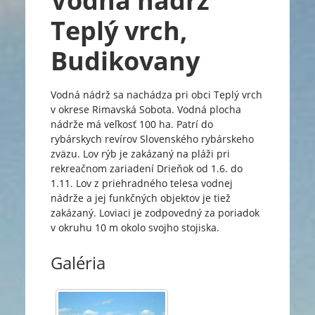
Vodná nádrž
Teplý vrch,
Budikovany
Vodná nádrž sa nachádza pri obci Teplý vrch
v okrese Rimavská Sobota. Vodná plocha
nádrže má veľkosť 100 ha. Patrí do
rybárskych revírov Slovenského rybárskeho
zväzu. Lov rýb je zakázaný na pláži pri
rekreačnom zariadení Drieňok od 1.6. do
1.11. Lov z priehradného telesa vodnej
nádrže a jej funkčných objektov je tiež
zakázaný. Loviaci je zodpovedný za poriadok
v okruhu 10 m okolo svojho stojiska.
Galéria