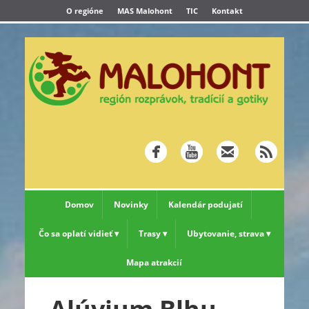
O regióne
MAS Malohont
TIC
Kontakt
Domov
Novinky
Kalendár podujatí
Čo sa oplatí vidieť
Trasy
Ubytovanie, strava
Mapa atrakcií