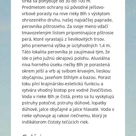
šírka sa pohybuje od 30 do 100 m.
Predmetom ochrany sú pôvodné jelšovo-
vrbové porasty na nive rieky Blh s výskytom
ohrozeného druhu, našej najväčšej paprade,
perovníka pštrosieho. Za svoje meno vďačí
tmavozeleným listom pripomínajúce pštrosie
perá, ktoré vyrastajú z lievikovitých trsov.
Jeho priemerná výška je úctyhodných 1,4 m.
Táto lokalita perovníka je zaujímavá tým, že
ide o jeho južnú okrajovú polohu. Aluviálna
niva horného úseku riečky Blh je porastená
okrem jelší a vŕb aj svíbom krvavým, lieskou
obyčajnou, jaseňom štíhlym a bazou. Porast
toku plní krajinársko-estetickú funkciu a
vytvára vhodný biotop pre vodné živočíšstvo.
Voda v rieke Blh je čistá, preto sa tu vyskytujú
pstruhy potočné, pstruhy dúhové, lopatky
dúhové, jalce obyčajné a jalce hlavaté. Voda v
rieke vyhovuje aj rakovi riečnemu, ktorý je
indikátorom čistoty tečúcich riek.