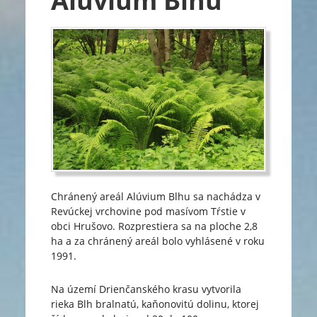
Alúvium Blhu
Chránený areál Alúvium Blhu sa nachádza v
Revúckej vrchovine pod masívom Tŕstie v
obci Hrušovo. Rozprestiera sa na ploche 2,8
ha a za chránený areál bolo vyhlásené v roku
1991.
Na území Drienčanského krasu vytvorila
rieka Blh bralnatú, kaňonovitú dolinu, ktorej