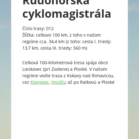
Rudohorská
cyklomagistrála
Číslo trasy: 012
Ďĺžka: celkovo 100 km, z toho v našom
regióne cca. 34,4 km (z toho: cesta I. triedy:
13,7 km, cesta III. triedy: 560 m)
Celková 100-kilometrová tresa spája obce
Lieskovec (pri Zvolene) a Ploské. V našom
regióne vedie trasa z Kokavy nad Rimavicou,
cez
Klenovec
,
Hnúštu
až po Ratkovú a Ploské