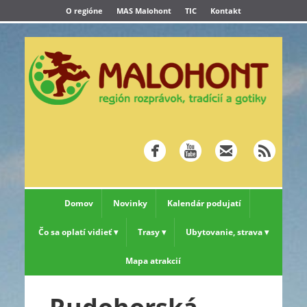
O regióne
MAS Malohont
TIC
Kontakt
Domov
Novinky
Kalendár podujatí
Čo sa oplatí vidieť
Trasy
Ubytovanie, strava
Mapa atrakcií