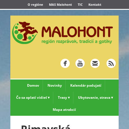
O regióne
MAS Malohont
TIC
Kontakt
Domov
Novinky
Kalendár podujatí
Čo sa oplatí vidieť
Trasy
Ubytovanie, strava
Mapa atrakcií