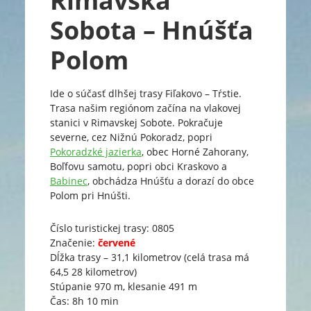
Rimavská
Sobota – Hnúšťa
Polom
Ide o súčasť dlhšej trasy Fiľakovo – Tŕstie.
Trasa našim regiónom začína na vlakovej
stanici v Rimavskej Sobote. Pokračuje
severne, cez Nižnú Pokoradz, popri
Pokoradzké jazierka
, obec Horné Zahorany,
Boľfovu samotu, popri obci Kraskovo a
Babinec
, obchádza Hnúšťu a dorazí do obce
Polom pri Hnúšti.
Číslo turistickej trasy: 0805
Značenie:
červené
Dĺžka trasy – 31,1 kilometrov (celá trasa má
64,5 28 kilometrov)
Stúpanie 970 m, klesanie 491 m
Čas: 8h 10 min