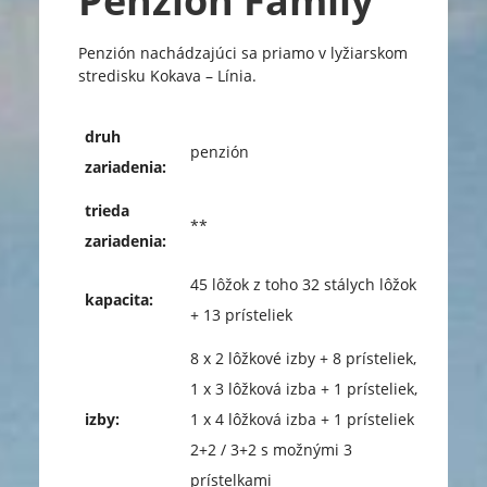
Penzión Family
Penzión nachádzajúci sa priamo v lyžiarskom
stredisku Kokava – Línia.
druh
penzión
zariadenia:
trieda
**
zariadenia:
45 lôžok z toho 32 stálych lôžok
kapacita:
+ 13 prísteliek
8 x 2 lôžkové izby + 8 prísteliek,
1 x 3 lôžková izba + 1 prísteliek,
izby:
1 x 4 lôžková izba + 1 prísteliek
2+2 / 3+2 s možnými 3
prístelkami