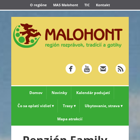
O regióne
MAS Malohont
TIC
Kontakt
Domov
Novinky
Kalendár podujatí
Čo sa oplatí vidieť
Trasy
Ubytovanie, strava
Mapa atrakcií