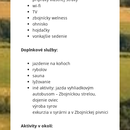
wi-fi
TV
zbojnícky welness
ohnisko
hojdačky
vonkajšie sedenie
Doplnkové služby:
jazdenie na koňoch
rybolov
sauna
lyžovanie
iné aktivity: jazda vyhliadkovým
autobusom – Zbojníckou strelou,
dojenie oviec
výroba syrov
exkurzia v syrárni a v Zbojníckej pivnici
Aktivity v okolí: