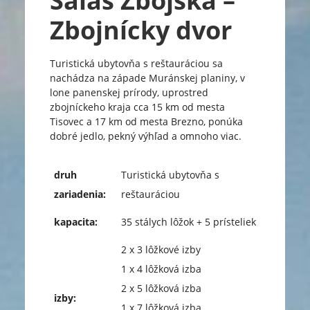
Salaš Zbojská –
Zbojnícky dvor
Turistická ubytovňa s reštauráciou sa
nachádza na západe Muránskej planiny, v
lone panenskej prírody, uprostred
zbojníckeho kraja cca 15 km od mesta
Tisovec a 17 km od mesta Brezno, ponúka
dobré jedlo, pekný výhľad a omnoho viac.
druh
Turistická ubytovňa s
zariadenia:
reštauráciou
kapacita:
35 stálych lôžok + 5 prísteliek
2 x 3 lôžkové izby
1 x 4 lôžková izba
2 x 5 lôžková izba
izby:
1 x 7 lôžková izba