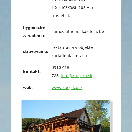
1 x 8 lôžková izba + 5
prísteliek
hygienické
samostatné na každej izbe
zariadenia:
reštaurácia v objekte
stravovanie:
zariadenia, terasa
0910 418
kontakt:
788,
info@zbojska.sk
web:
www.zbojska.sk