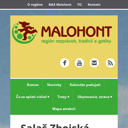
O regióne
MAS Malohont
TIC
Kontakt
Domov
Novinky
Kalendár podujatí
Čo sa oplatí vidieť
Trasy
Ubytovanie, strava
Mapa atrakcií