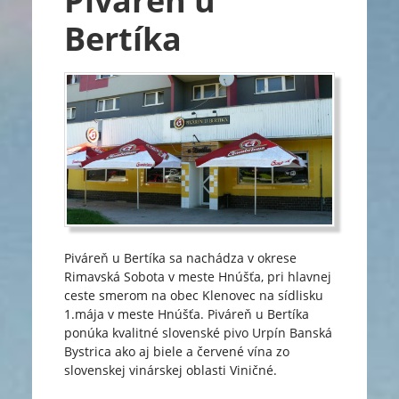
Piváreň u
Bertíka
Piváreň u Bertíka sa nachádza v okrese
Rimavská Sobota v meste Hnúšťa, pri hlavnej
ceste smerom na obec Klenovec na sídlisku
1.mája v meste Hnúšťa. Piváreň u Bertíka
ponúka kvalitné slovenské pivo Urpín Banská
Bystrica ako aj biele a červené vína zo
slovenskej vinárskej oblasti Viničné.