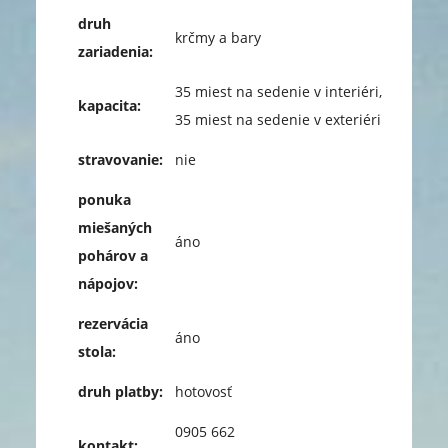
druh
krčmy a bary
zariadenia:
35 miest na sedenie v interiéri,
kapacita:
35 miest na sedenie v exteriéri
stravovanie:
nie
ponuka
miešaných
áno
pohárov a
nápojov:
rezervácia
áno
stola:
druh platby:
hotovosť
0905 662
kontakt: