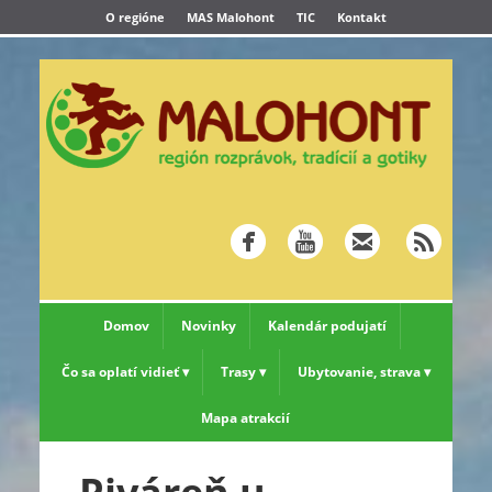
O regióne
MAS Malohont
TIC
Kontakt
Domov
Novinky
Kalendár podujatí
Čo sa oplatí vidieť
Trasy
Ubytovanie, strava
Mapa atrakcií