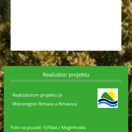
Realizátor projektu
Realizátorom projektu je
Mikroregión Rimava a Rimavica
Foto na pozadí: Výhľad z Maginhradu