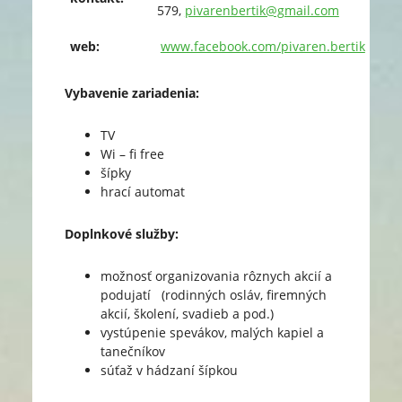
579,
pivarenbertik@gmail.com
web:
www.facebook.com/pivaren.bertik
Vybavenie zariadenia:
TV
Wi – fi free
šípky
hrací automat
Doplnkové služby:
možnosť organizovania rôznych akcií a
podujatí (rodinných osláv, firemných
akcií, školení, svadieb a pod.)
vystúpenie spevákov, malých kapiel a
tanečníkov
súťaž v hádzaní šípkou